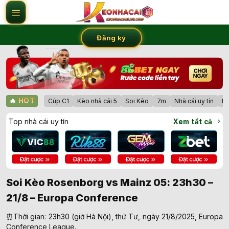
Bỏ
qua
nội
Đăng ký
dung
🔥
HOT
Cúp C1
Kèo nhà cái 5
Soi Kèo
7m
Nhà cái uy tín
Lị
Top nhà cái uy tín
Xem tất cả
Soi Kèo Rosenborg vs Mainz 05: 23h30 –
21/8 – Europa Conference
⏰Thời gian: 23h30 (giờ Hà Nội), thứ Tư, ngày 21/8/2025, Europa
Conference League.