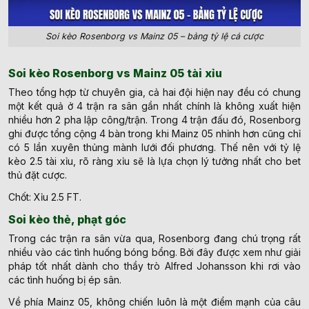
Soi kèo Rosenborg vs Mainz 05 – bảng tỷ lệ cá cược
Soi kèo Rosenborg vs Mainz 05 tài xỉu
Theo tổng hợp từ chuyên gia, cả hai đội hiện nay đều có chung
một kết quả ở 4 trận ra sân gần nhất chính là không xuất hiện
nhiều hơn 2 pha lập công/trận. Trong 4 trận đấu đó, Rosenborg
ghi được tổng cộng 4 bàn trong khi Mainz 05 nhỉnh hơn cũng chỉ
có 5 lần xuyên thủng mành lưới đối phương. Thế nên với tỷ lệ
kèo 2.5 tài xỉu, rõ ràng xỉu sẽ là lựa chọn lý tưởng nhất cho bet
thủ đặt cược.
Chốt: Xỉu 2.5 FT.
Soi kèo thẻ, phạt góc
Trong các trận ra sân vừa qua, Rosenborg đang chú trọng rất
nhiều vào các tình huống bóng bổng. Bởi đây được xem như giải
pháp tốt nhất dành cho thầy trò Alfred Johansson khi rơi vào
các tình huống bị ép sân.
Về phía Mainz 05, không chiến luôn là một điểm mạnh của câu