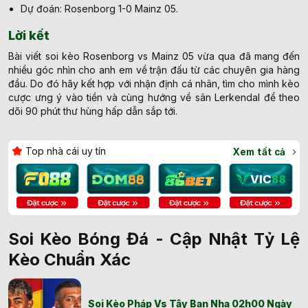
Dự đoán: Rosenborg 1-0 Mainz 05.
Lời kết
Bài viết soi kèo Rosenborg vs Mainz 05 vừa qua đã mang đến
nhiều góc nhìn cho anh em về trận đấu từ các chuyên gia hàng
đầu. Do đó hãy kết hợp với nhận định cá nhân, tìm cho mình kèo
cược ưng ý vào tiền và cùng hướng về sân Lerkendal để theo
dõi 90 phút thư hùng hấp dẫn sắp tới.
Top nhà cái uy tín
Xem tất cả
Soi Kèo Bóng Đá - Cập Nhật Tỷ Lệ
Kèo Chuẩn Xác
Soi Kèo Pháp Vs Tây Ban Nha 02h00 Ngày