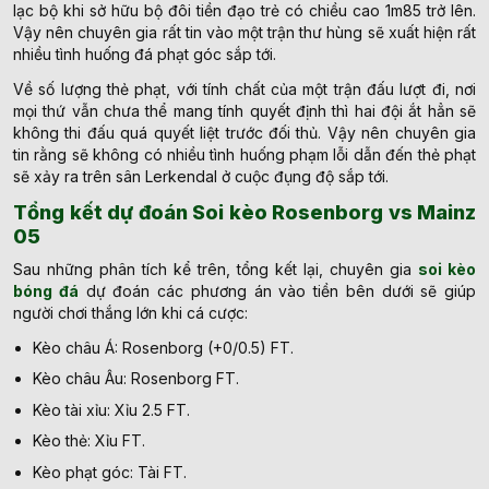
lạc bộ khi sở hữu bộ đôi tiền đạo trẻ có chiều cao 1m85 trở lên.
Vậy nên chuyên gia rất tin vào một trận thư hùng sẽ xuất hiện rất
nhiều tình huống đá phạt góc sắp tới.
Về số lượng thẻ phạt, với tính chất của một trận đấu lượt đi, nơi
mọi thứ vẫn chưa thể mang tính quyết định thì hai đội ắt hẳn sẽ
không thi đấu quá quyết liệt trước đối thủ. Vậy nên chuyên gia
tin rằng sẽ không có nhiều tình huống phạm lỗi dẫn đến thẻ phạt
sẽ xảy ra trên sân Lerkendal ở cuộc đụng độ sắp tới.
Tổng kết dự đoán Soi kèo Rosenborg vs Mainz
05
Sau những phân tích kể trên, tổng kết lại, chuyên gia
soi kèo
bóng đá
dự đoán các phương án vào tiền bên dưới sẽ giúp
người chơi thắng lớn khi cá cược:
Kèo châu Á: Rosenborg (+0/0.5) FT.
Kèo châu Âu: Rosenborg FT.
Kèo tài xỉu: Xỉu 2.5 FT.
Kèo thẻ: Xỉu FT.
Kèo phạt góc: Tài FT.