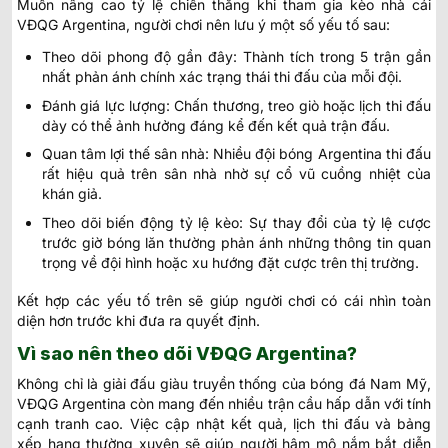
Muốn nâng cao tỷ lệ chiến thắng khi tham gia kèo nhà cái
VĐQG Argentina, người chơi nên lưu ý một số yếu tố sau:
Theo dõi phong độ gần đây: Thành tích trong 5 trận gần
nhất phản ánh chính xác trạng thái thi đấu của mỗi đội.
Đánh giá lực lượng: Chấn thương, treo giò hoặc lịch thi đấu
dày có thể ảnh hưởng đáng kể đến kết quả trận đấu.
Quan tâm lợi thế sân nhà: Nhiều đội bóng Argentina thi đấu
rất hiệu quả trên sân nhà nhờ sự cổ vũ cuồng nhiệt của
khán giả.
Theo dõi biến động tỷ lệ kèo: Sự thay đổi của tỷ lệ cược
trước giờ bóng lăn thường phản ánh những thông tin quan
trọng về đội hình hoặc xu hướng đặt cược trên thị trường.
Kết hợp các yếu tố trên sẽ giúp người chơi có cái nhìn toàn
diện hơn trước khi đưa ra quyết định.
Vì sao nên theo dõi VĐQG Argentina?
Không chỉ là giải đấu giàu truyền thống của bóng đá Nam Mỹ,
VĐQG Argentina còn mang đến nhiều trận cầu hấp dẫn với tính
cạnh tranh cao. Việc cập nhật kết quả, lịch thi đấu và bảng
xếp hạng thường xuyên sẽ giúp người hâm mộ nắm bắt diễn