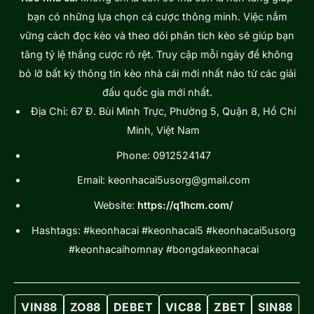
bạn có những lựa chọn cá cược thông minh. Việc nắm
vững cách đọc kèo và theo dõi phân tích kèo sẽ giúp bạn
tăng tỷ lệ thắng cược rõ rệt. Truy cập mỗi ngày để không
bỏ lỡ bất kỳ thông tin kèo nhà cái mới nhất nào từ các giải
đấu quốc gia mới nhất.
Địa Chỉ: 67 Đ. Bùi Minh Trực, Phường 5, Quận 8, Hồ Chí
Minh, Việt Nam
Phone: 0912524147
Email:
keonhacai5usorg@gmail.com
Website:
https://q1hcm.com/
Hashtags:
#keonhacai #keonhacai5 #keonhacai5usorg
#keonhacaihomnay #bongdakeonhacai
VIN88
ZO88
DEBET
VIC88
ZBET
SIN88