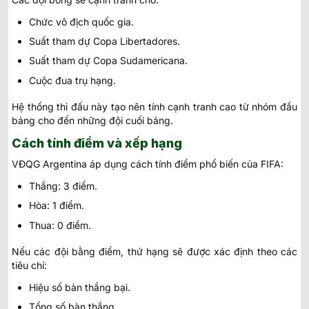
Chức vô địch quốc gia.
Suất tham dự Copa Libertadores.
Suất tham dự Copa Sudamericana.
Cuộc đua trụ hạng.
Hệ thống thi đấu này tạo nên tính cạnh tranh cao từ nhóm đầu
bảng cho đến những đội cuối bảng.
Cách tính điểm và xếp hạng
VĐQG Argentina áp dụng cách tính điểm phổ biến của FIFA:
Thắng: 3 điểm.
Hòa: 1 điểm.
Thua: 0 điểm.
Nếu các đội bằng điểm, thứ hạng sẽ được xác định theo các
tiêu chí:
Hiệu số bàn thắng bại.
Tổng số bàn thắng.