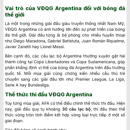
Vai trò của VĐQG Argentina đối với bóng đá
thế giới
Là một trong những giải đấu giàu truyền thống nhất Nam Mỹ,
VĐQG Argentina có ảnh hưởng lớn đến sự phát triển của bóng
đá thế giới. Giải đấu từng là bệ phóng cho nhiều huyền thoại
như Diego Maradona, Gabriel Batistuta, Juan Román Riquelme,
Javier Zanetti hay Lionel Messi.
Bên cạnh đó, các câu lạc bộ Argentina thường xuyên gặt hái
thành công tại Copa Libertadores và Copa Sudamericana, góp
phần khẳng định vị thế của bóng đá Argentina trên đấu trường
quốc tế. Mỗi mùa giải cũng chứng kiến nhiều cầu thủ trẻ
chuyển sang các giải đấu lớn như Premier League, La Liga,
Serie A hay Bundesliga.
Thể thức thi đấu VĐQG Argentina
Tùy từng mùa giải, AFA có thể điều chỉnh thể thức thi đấu. Hiện
nay, giải đấu quy tụ khoảng
30 câu lạc bộ
, thi đấu theo thể
thức vòng tròn tính điểm kết hợp vòng loại trực tiếp ở một số
giai đoạn.
Các đội bóng sẽ cạnh tranh cho: