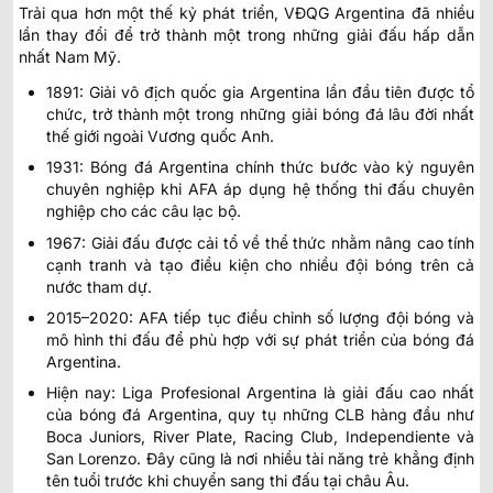
Trải qua hơn một thế kỷ phát triển, VĐQG Argentina đã nhiều
lần thay đổi để trở thành một trong những giải đấu hấp dẫn
nhất Nam Mỹ.
1891: Giải vô địch quốc gia Argentina lần đầu tiên được tổ
chức, trở thành một trong những giải bóng đá lâu đời nhất
thế giới ngoài Vương quốc Anh.
1931: Bóng đá Argentina chính thức bước vào kỷ nguyên
chuyên nghiệp khi AFA áp dụng hệ thống thi đấu chuyên
nghiệp cho các câu lạc bộ.
1967: Giải đấu được cải tổ về thể thức nhằm nâng cao tính
cạnh tranh và tạo điều kiện cho nhiều đội bóng trên cả
nước tham dự.
2015–2020: AFA tiếp tục điều chỉnh số lượng đội bóng và
mô hình thi đấu để phù hợp với sự phát triển của bóng đá
Argentina.
Hiện nay: Liga Profesional Argentina là giải đấu cao nhất
của bóng đá Argentina, quy tụ những CLB hàng đầu như
Boca Juniors, River Plate, Racing Club, Independiente và
San Lorenzo. Đây cũng là nơi nhiều tài năng trẻ khẳng định
tên tuổi trước khi chuyển sang thi đấu tại châu Âu.