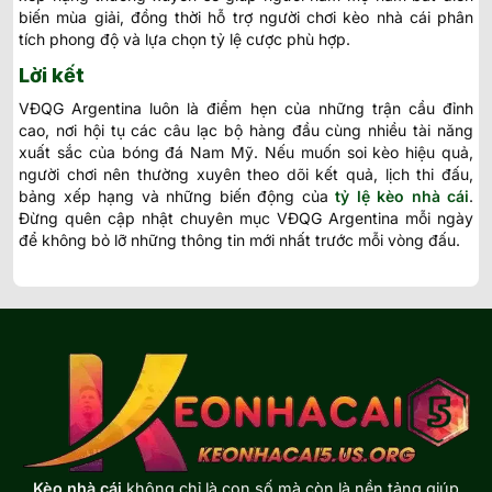
biến mùa giải, đồng thời hỗ trợ người chơi kèo nhà cái phân
tích phong độ và lựa chọn tỷ lệ cược phù hợp.
Lời kết
VĐQG Argentina luôn là điểm hẹn của những trận cầu đỉnh
cao, nơi hội tụ các câu lạc bộ hàng đầu cùng nhiều tài năng
xuất sắc của bóng đá Nam Mỹ. Nếu muốn soi kèo hiệu quả,
người chơi nên thường xuyên theo dõi kết quả, lịch thi đấu,
bảng xếp hạng và những biến động của
tỷ lệ kèo nhà cái
.
Đừng quên cập nhật chuyên mục VĐQG Argentina mỗi ngày
để không bỏ lỡ những thông tin mới nhất trước mỗi vòng đấu.
Kèo nhà cái
không chỉ là con số mà còn là nền tảng giúp