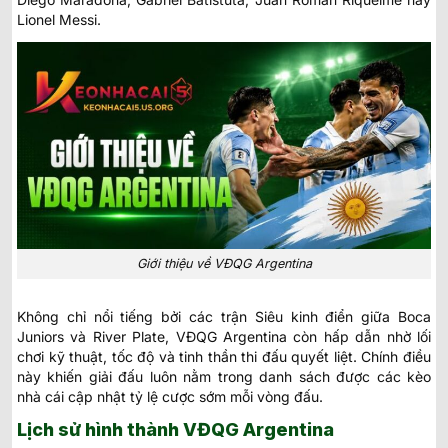
Lionel Messi.
Giới thiệu về VĐQG Argentina
Không chỉ nổi tiếng bởi các trận Siêu kinh điển giữa Boca
Juniors và River Plate, VĐQG Argentina còn hấp dẫn nhờ lối
chơi kỹ thuật, tốc độ và tinh thần thi đấu quyết liệt. Chính điều
này khiến giải đấu luôn nằm trong danh sách được các kèo
nhà cái cập nhật tỷ lệ cược sớm mỗi vòng đấu.
Lịch sử hình thành VĐQG Argentina