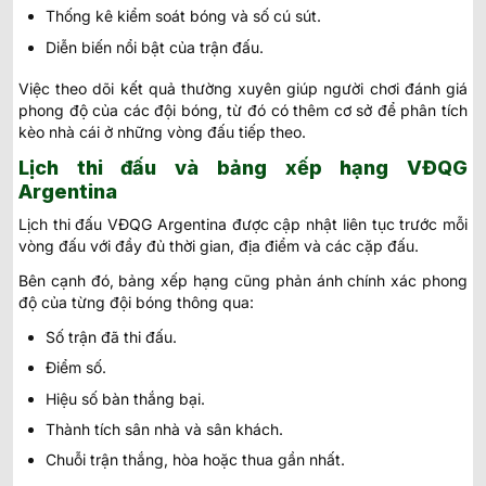
Thống kê kiểm soát bóng và số cú sút.
Diễn biến nổi bật của trận đấu.
Việc theo dõi kết quả thường xuyên giúp người chơi đánh giá
phong độ của các đội bóng, từ đó có thêm cơ sở để phân tích
kèo nhà cái ở những vòng đấu tiếp theo.
Lịch thi đấu và bảng xếp hạng VĐQG
Argentina
Lịch thi đấu VĐQG Argentina được cập nhật liên tục trước mỗi
vòng đấu với đầy đủ thời gian, địa điểm và các cặp đấu.
Bên cạnh đó, bảng xếp hạng cũng phản ánh chính xác phong
độ của từng đội bóng thông qua:
Số trận đã thi đấu.
Điểm số.
Hiệu số bàn thắng bại.
Thành tích sân nhà và sân khách.
Chuỗi trận thắng, hòa hoặc thua gần nhất.