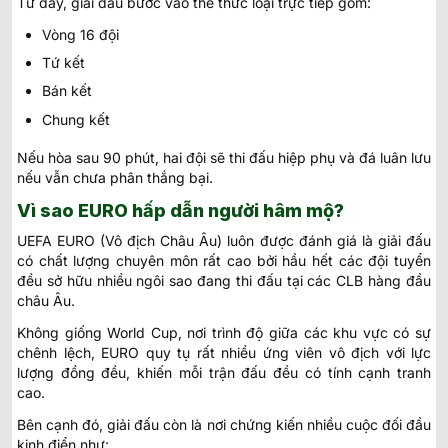
Từ đây, giải đấu bước vào thể thức loại trực tiếp gồm:
Vòng 16 đội
Tứ kết
Bán kết
Chung kết
Nếu hòa sau 90 phút, hai đội sẽ thi đấu hiệp phụ và đá luân lưu
nếu vẫn chưa phân thắng bại.
Vì sao EURO hấp dẫn người hâm mộ?
UEFA EURO (Vô địch Châu Âu) luôn được đánh giá là giải đấu
có chất lượng chuyên môn rất cao bởi hầu hết các đội tuyển
đều sở hữu nhiều ngôi sao đang thi đấu tại các CLB hàng đầu
châu Âu.
Không giống World Cup, nơi trình độ giữa các khu vực có sự
chênh lệch, EURO quy tụ rất nhiều ứng viên vô địch với lực
lượng đồng đều, khiến mỗi trận đấu đều có tính cạnh tranh
cao.
Bên cạnh đó, giải đấu còn là nơi chứng kiến nhiều cuộc đối đầu
kinh điển như: