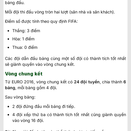
bảng đấu.
Mỗi đội thi đấu vòng tròn hai lượt (sân nhà và sân khách).
Điểm số được tính theo quy định FIFA:
Thắng: 3 điểm
Hòa: 1 điểm
Thua: 0 điểm
Các đội dẫn đầu bảng cùng một số đội có thành tích tốt nhất
sẽ giành quyền vào vòng chung kết.
Vòng chung kết
Từ EURO 2016, vòng chung kết có
24 đội tuyển
, chia thành
6
bảng
, mỗi bảng gồm 4 đội.
Sau vòng bảng:
2 đội đứng đầu mỗi bảng đi tiếp.
4 đội xếp thứ ba có thành tích tốt nhất cũng giành quyền
vào vòng 16 đội.