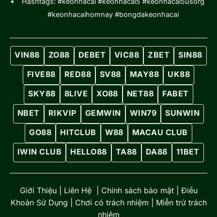
Hashtags:
#keonhacai #keonhacai5 #keonhacai5usorg
#keonhacaihomnay #bongdakeonhacai
VIN88
ZO88
DEBET
VIC88
ZBET
SIN88
FIVE88
RED88
SV88
MAY88
UK88
SKY88
8LIVE
XO88
NET88
FABET
NBET
RIKVIP
GEMWIN
WIN79
SUNWIN
GO88
HITCLUB
W88
MACAU CLUB
IWIN CLUB
HELLO88
TA88
DA88
11BET
Giới Thiệu
|
Liên Hệ
|
Chính sách bảo mật
|
Điều
Khoản Sử Dụng
|
Chơi có trách nhiệm
|
Miễn trừ trách
nhiệm