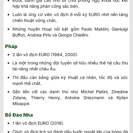
Được đánh giá cao nhờ lối chơi phòng ngự khoa học kết
hợp khả năng phản công sắc bén.
Luôn là ứng cử viên vô địch ở mỗi kỳ EURO nhờ nền tảng
chiến thuật vững chắc.
Những huyền thoại nổi bật gồm Paolo Maldini, Gianluigi
Buffon, Andrea Pirlo và Giorgio Chiellini.
Pháp
2 lần vô địch EURO (1984, 2000).
Là một trong những đội tuyển sở hữu nhiều thế hệ cầu thủ
tài năng nhất châu Âu.
Thi đấu cân bằng giữa kỹ thuật cá nhân, tốc độ và sức
mạnh thể chất.
Gắn liền với các danh thủ như Michel Platini, Zinedine
Zidane, Thierry Henry, Antoine Griezmann và Kylian
Mbappé.
Bồ Đào Nha
1 lần vô địch EURO (2016).
Chức vô địch lịch sử đánh dấu bước ngoặt lớn của bóng đá