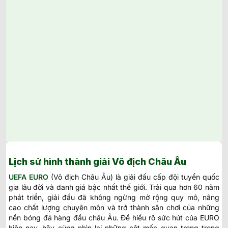
Lịch sử hình thành giải Vô địch Châu Âu
UEFA EURO
(Vô địch Châu Âu) là giải đấu cấp đội tuyển quốc
gia lâu đời và danh giá bậc nhất thế giới. Trải qua hơn 60 năm
phát triển, giải đấu đã không ngừng mở rộng quy mô, nâng
cao chất lượng chuyên môn và trở thành sân chơi của những
nền bóng đá hàng đầu châu Âu. Để hiểu rõ sức hút của EURO
hiện nay, hãy cùng nhìn lại những cột mốc quan trọng trong