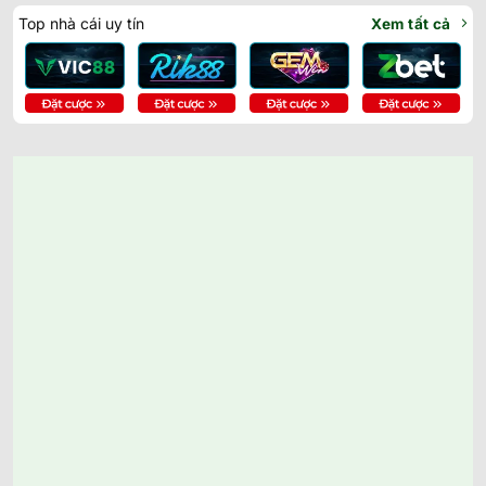
Top nhà cái uy tín
Xem tất cả
Tất cả giải đấu
Trận Hot
TL Malaysia
Dom88
Kèo TT
Xem bóng
Hôm nay
Ngày mai
09/08