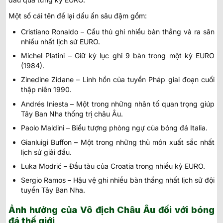
Một số cái tên để lại dấu ấn sâu đậm gồm:
Cristiano Ronaldo – Cầu thủ ghi nhiều bàn thắng và ra sân
nhiều nhất lịch sử EURO.
Michel Platini – Giữ kỷ lục ghi 9 bàn trong một kỳ EURO
(1984).
Zinedine Zidane – Linh hồn của tuyển Pháp giai đoạn cuối
thập niên 1990.
Andrés Iniesta – Một trong những nhân tố quan trọng giúp
Tây Ban Nha thống trị châu Âu.
Paolo Maldini – Biểu tượng phòng ngự của bóng đá Italia.
Gianluigi Buffon – Một trong những thủ môn xuất sắc nhất
lịch sử giải đấu.
Luka Modrić – Đầu tàu của Croatia trong nhiều kỳ EURO.
Sergio Ramos – Hậu vệ ghi nhiều bàn thắng nhất lịch sử đội
tuyển Tây Ban Nha.
Ảnh hưởng của Vô địch Châu Âu đối với bóng
đá thế giới