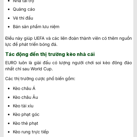
Nhà tài trợ
Quảng cáo
Vé thi đấu
Bán sản phẩm lưu niệm
Điều này giúp UEFA và các liên đoàn thành viên có thêm nguồn
lực để phát triển bóng đá.
Tác động đến thị trường kèo nhà cái
EURO luôn là giải đấu có lượng người chơi soi kèo đông đảo
nhất chỉ sau World Cup.
Các thị trường cược phổ biến gồm:
Kèo châu Á
Kèo châu Âu
Kèo tài xỉu
Kèo phạt góc
Kèo thẻ phạt
Kèo rung trực tiếp