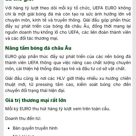
Với hàng tỷ lượt theo dõi mỗi kỳ tổ chức, UEFA EURO không
chỉ là một giải bóng đá mà còn tạo ra sức ảnh hưởng lớn về
chuyên môn, kinh tế và truyền thông. Giải đấu góp phần thúc
đẩy sự phát triển của bóng đá châu Âu, đồng thời mang lại
nguồn doanh thu khổng lồ cho UEFA, các liên đoàn thành viên
và các đối tác thương mại.
Nâng tầm bóng đá châu Âu
EURO góp phần thúc đẩy sự phát triển của các nền bóng đá
thành viên UEFA thông qua việc nâng cao chất lượng chuyên
môn, cải thiện hệ thống đào tạo trẻ và đầu tư cơ sở vật chất.
Giải đấu cũng là nơi các HLV giới thiệu nhiều xu hướng chiến
thuật mới, từ pressing tầm cao, kiểm soát bóng cho đến
chuyển đổi trạng thái hiện đại.
Giá trị thương mại rất lớn
Mỗi kỳ EURO thu hút hàng tỷ lượt xem trên toàn cầu.
Doanh thu đến từ:
Bản quyền truyền hình