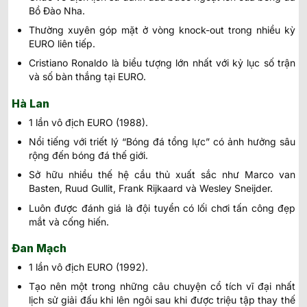
Bồ Đào Nha.
Thường xuyên góp mặt ở vòng knock-out trong nhiều kỳ
EURO liên tiếp.
Cristiano Ronaldo là biểu tượng lớn nhất với kỷ lục số trận
và số bàn thắng tại EURO.
Hà Lan
1 lần vô địch EURO (1988).
Nổi tiếng với triết lý “Bóng đá tổng lực” có ảnh hưởng sâu
rộng đến bóng đá thế giới.
Sở hữu nhiều thế hệ cầu thủ xuất sắc như Marco van
Basten, Ruud Gullit, Frank Rijkaard và Wesley Sneijder.
Luôn được đánh giá là đội tuyển có lối chơi tấn công đẹp
mắt và cống hiến.
Đan Mạch
1 lần vô địch EURO (1992).
Tạo nên một trong những câu chuyện cổ tích vĩ đại nhất
lịch sử giải đấu khi lên ngôi sau khi được triệu tập thay thế