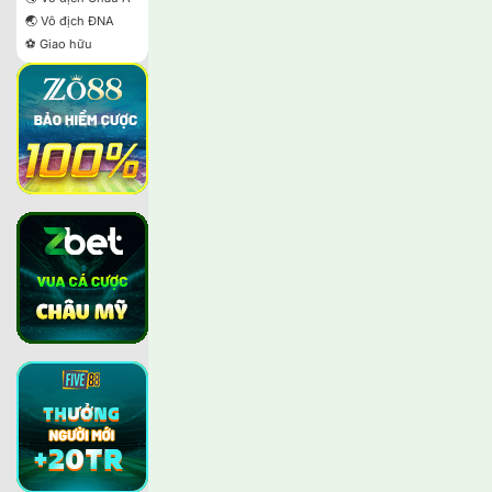
🌏️️ Vô địch ĐNA
⚽️️️ Giao hữu