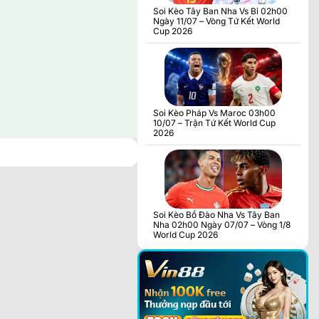
Soi Kèo Tây Ban Nha Vs Bỉ 02h00
Ngày 11/07 – Vòng Tứ Kết World
Cup 2026
Soi Kèo Pháp Vs Maroc 03h00
10/07 – Trận Tứ Kết World Cup
2026
Soi Kèo Bồ Đào Nha Vs Tây Ban
Nha 02h00 Ngày 07/07 – Vòng 1/8
World Cup 2026