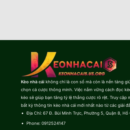
Kèo nhà cái
không chỉ là con số mà còn là nền tảng gi
chọn cá cược thông minh. Việc nắm vững cách đọc kèo
kèo sẽ giúp bạn tăng tỷ lệ thắng cược rõ rệt. Truy cập
bất kỳ thông tin kèo nhà cái mới nhất nào từ các giải đ
Địa Chỉ: 67 Đ. Bùi Minh Trực, Phường 5, Quận 8, Hồ
Phone: 0912524147