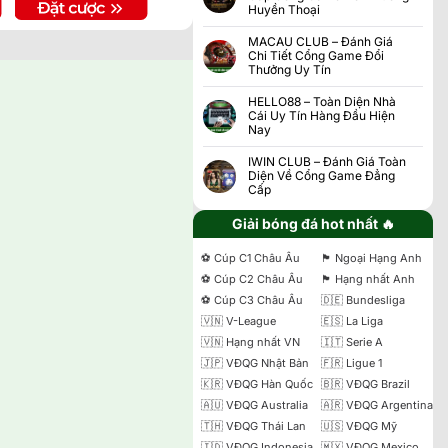
Huyền Thoại
MACAU CLUB – Đánh Giá
Chi Tiết Cổng Game Đổi
Thưởng Uy Tín
HELLO88 – Toàn Diện Nhà
Cái Uy Tín Hàng Đầu Hiện
Nay
Hai dòng kèo
IWIN CLUB – Đánh Giá Toàn
Diện Về Cổng Game Đẳng
Cấp
Giải bóng đá hot nhất 🔥
⚽️ Cúp C1 Châu Âu
🏴󠁧󠁢󠁥󠁮󠁧󠁿 Ngoại Hạng Anh
⚽️ Cúp C2 Châu Âu
🏴󠁧󠁢󠁥󠁮󠁧󠁿 Hạng nhất Anh
⚽️ Cúp C3 Châu Âu
🇩🇪 Bundesliga
🇻🇳 V-League
🇪🇸 La Liga
🇻🇳 Hạng nhất VN
🇮🇹 Serie A
🇯🇵 VĐQG Nhật Bản
🇫🇷 Ligue 1
🇰🇷 VĐQG Hàn Quốc
🇧🇷 VĐQG Brazil
🇦🇺 VĐQG Australia
🇦🇷 VĐQG Argentina
🇹🇭 VĐQG Thái Lan
🇺🇸 VĐQG Mỹ
🇮🇩 VĐQG Indonesia
🇲🇽 VĐQG Mexico