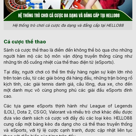
Hệ thống trò chơi cá cược đa dạng và đẳng cấp tại HELLO88
Cá cược thể thao
Sảnh cá cược thể thao là điểm đến không thể bỏ qua cho những
người hâm mộ các bộ môn vận động truyền thống cũng như
những tín đồ cuồng nhiệt của thể thao điện tử (eSports).
Tại đây, người chơi có thể tìm thấy hàng ngàn sự kiện lớn nhỏ
trên toàn cầu, từ các giải bóng đá hàng đầu, những trận bóng rổ
kịch tính, các giải tennis danh giá, cầu lông, đua xe, cho đến
một danh mục vô cùng phong phú các giải đấu eSports đỉnh
cao.
Các tựa game eSports thịnh hành như League of Legends
(LOL), Dota 2, CS:GO, Valorant và nhiều trò chơi khác đều được
đưa vào danh sách cá cược với đầy đủ các loại kèo. HELLO88
cung cấp một bảng kèo đa dạng cho cả thể thao truyền thống
và eSports, với tỷ lệ cược cạnh tranh, được cập nhật liên tục