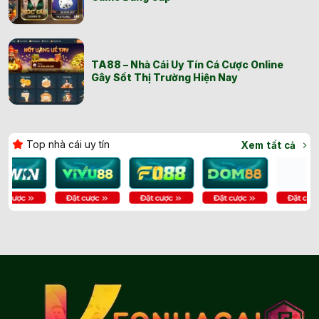
TA88 – Nhà Cái Uy Tín Cá Cược Online
Gây Sốt Thị Trường Hiện Nay
Top nhà cái uy tín
Xem tất cả