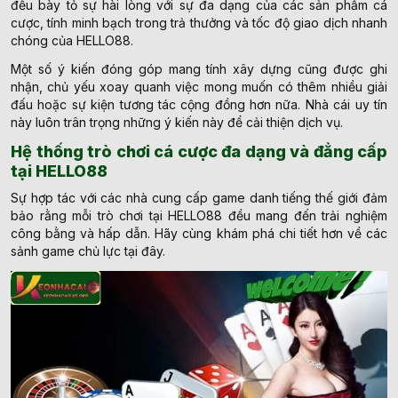
đều bày tỏ sự hài lòng với sự đa dạng của các sản phẩm cá
cược, tính minh bạch trong trả thưởng và tốc độ giao dịch nhanh
chóng của HELLO88.
Một số ý kiến đóng góp mang tính xây dựng cũng được ghi
nhận, chủ yếu xoay quanh việc mong muốn có thêm nhiều giải
đấu hoặc sự kiện tương tác cộng đồng hơn nữa. Nhà cái uy tín
này luôn trân trọng những ý kiến này để cải thiện dịch vụ.
Hệ thống trò chơi cá cược đa dạng và đẳng cấp
tại HELLO88
Sự hợp tác với các nhà cung cấp game danh tiếng thế giới đảm
bảo rằng mỗi trò chơi tại HELLO88 đều mang đến trải nghiệm
công bằng và hấp dẫn. Hãy cùng khám phá chi tiết hơn về các
sảnh game chủ lực tại đây.