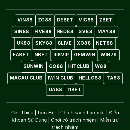
VIN88
ZO88
DEBET
VIC88
ZBET
SIN88
FIVE88
RED88
SV88
MAY88
UK88
SKY88
8LIVE
XO88
NET88
FABET
NBET
RIKVIP
GEMWIN
WIN79
SUNWIN
GO88
HITCLUB
W88
MACAU CLUB
IWIN CLUB
HELLO88
TA88
DA88
11BET
Giới Thiệu
|
Liên Hệ
|
Chính sách bảo mật
|
Điều
Khoản Sử Dụng
|
Chơi có trách nhiệm
|
Miễn trừ
trách nhiệm