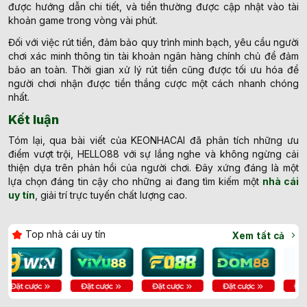
được hướng dẫn chi tiết, và tiền thường được cập nhật vào tài
khoản game trong vòng vài phút.
Đối với việc rút tiền, đảm bảo quy trình minh bạch, yêu cầu người
chơi xác minh thông tin tài khoản ngân hàng chính chủ để đảm
bảo an toàn. Thời gian xử lý rút tiền cũng được tối ưu hóa để
người chơi nhận được tiền thắng cược một cách nhanh chóng
nhất.
Kết luận
Tóm lại, qua bài viết của KEONHACAI đã phân tích những ưu
điểm vượt trội, HELLO88 với sự lắng nghe và không ngừng cải
thiện dựa trên phản hồi của người chơi. Đây xứng đáng là một
lựa chọn đáng tin cậy cho những ai đang tìm kiếm một
nhà cái
uy tín
, giải trí trực tuyến chất lượng cao.
Top nhà cái uy tín
Xem tất cả