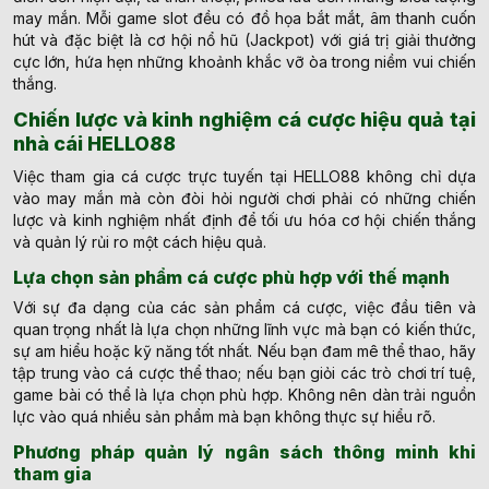
may mắn. Mỗi game slot đều có đồ họa bắt mắt, âm thanh cuốn
hút và đặc biệt là cơ hội nổ hũ (Jackpot) với giá trị giải thưởng
cực lớn, hứa hẹn những khoảnh khắc vỡ òa trong niềm vui chiến
thắng.
Chiến lược và kinh nghiệm cá cược hiệu quả tại
nhà cái HELLO88
Việc tham gia cá cược trực tuyến tại HELLO88 không chỉ dựa
vào may mắn mà còn đòi hỏi người chơi phải có những chiến
lược và kinh nghiệm nhất định để tối ưu hóa cơ hội chiến thắng
và quản lý rủi ro một cách hiệu quả.
Lựa chọn sản phẩm cá cược phù hợp với thế mạnh
Với sự đa dạng của các sản phẩm cá cược, việc đầu tiên và
quan trọng nhất là lựa chọn những lĩnh vực mà bạn có kiến thức,
sự am hiểu hoặc kỹ năng tốt nhất. Nếu bạn đam mê thể thao, hãy
tập trung vào cá cược thể thao; nếu bạn giỏi các trò chơi trí tuệ,
game bài có thể là lựa chọn phù hợp. Không nên dàn trải nguồn
lực vào quá nhiều sản phẩm mà bạn không thực sự hiểu rõ.
Phương pháp quản lý ngân sách thông minh khi
tham gia