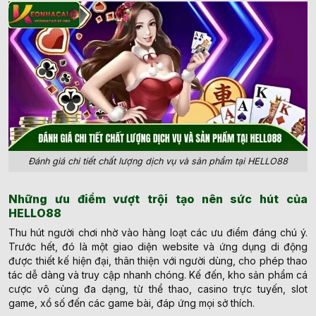
Đánh giá chi tiết chất lượng dịch vụ và sản phẩm tại HELLO88
Những ưu điểm vượt trội tạo nên sức hút của
HELLO88
Thu hút người chơi nhờ vào hàng loạt các ưu điểm đáng chú ý.
Trước hết, đó là một giao diện website và ứng dụng di động
được thiết kế hiện đại, thân thiện với người dùng, cho phép thao
tác dễ dàng và truy cập nhanh chóng. Kế đến, kho sản phẩm cá
cược vô cùng đa dạng, từ thể thao, casino trực tuyến, slot
game, xổ số đến các game bài, đáp ứng mọi sở thích.