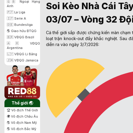
🇬🇧 Ngoại Hạng
Soi Kèo Nhà Cái Tâ
Anh
🇵🇹 La Liga
03/07 – Vòng 32 Độ
🇮🇹 Serie A
🇩🇪 Bundesliga
🌎 Giao hữu ĐTQG
Cả thế giới sắp được chứng kiến màn chạm 
🇧🇷 VĐQG Brazil
loạt trận knock-out đầy khắc nghiệt. Sau đ
🇦🇷 VĐQG
diễn ra vào ngày 3/7/2026:
Argentina
🇱🇾 VĐQG Li Băng
🇯🇲 VĐQG Jamaica
Thế giới 🌏
🏆 Vô địch Thế Giới
🌍️ Vô địch Châu Âu
🌎️️ Vô địch Nam Mỹ
🌎️ Vô địch Bắc Mỹ