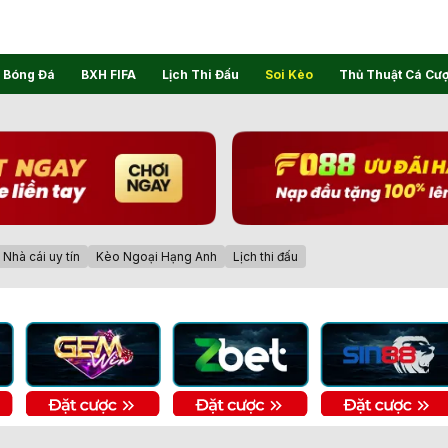
 Bóng Đá
BXH FIFA
Lịch Thi Đấu
Soi Kèo
Thủ Thuật Cá Cư
Nhà cái uy tín
Kèo Ngoại Hạng Anh
Lịch thi đấu