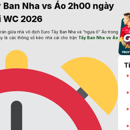
y Ban Nha vs Áo 2h00 ngày
i WC 2026
trán giữa nhà vô địch Euro Tây Ban Nha và “ngựa ô” Áo trong
ây là các thông số kèo nhà cái cho trận
Tây Ban Nha vs Áo
T