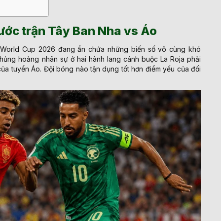
ước trận Tây Ban Nha vs Áo
ội World Cup 2026 đang ẩn chứa những biến số vô cùng khó
 khủng hoảng nhân sự ở hai hành lang cánh buộc La Roja phải
 của tuyển Áo. Đội bóng nào tận dụng tốt hơn điểm yếu của đối