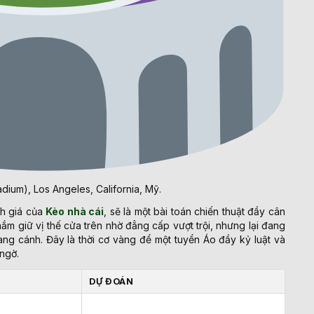
dium), Los Angeles, California, Mỹ.
nh giá của
Kèo nhà cái
, sẽ là một bài toán chiến thuật đầy cân
nắm giữ vị thế cửa trên nhờ đẳng cấp vượt trội, nhưng lại đang
lang cánh. Đây là thời cơ vàng để một tuyển Áo đầy kỷ luật và
 ngờ.
DỰ ĐOÁN