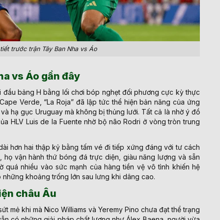
tiết trước trận Tây Ban Nha vs Áo
ha vs Áo gần đây
 đầu bảng H bằng lối chơi bóp nghẹt đối phương cực kỳ thực
 Cape Verde, “La Roja” đã lập tức thể hiện bản năng của ứng
 và hạ gục Uruguay mà không bị thủng lưới. Tất cả là nhờ ý đồ
 của HLV Luis de la Fuente nhờ bộ não Rodri ở vòng tròn trung
ài hơn hai thập kỷ bằng tấm vé đi tiếp xứng đáng với tư cách
, họ vận hành thứ bóng đá trực diện, giàu năng lượng và sẵn
hờ quá nhiều vào sức mạnh của hàng tiền vệ vô tình khiến hệ
õ những khoảng trống lớn sau lưng khi dâng cao.
diện châu Âu
ứt mẻ khi mà Nico Williams và Yeremy Pino chưa đạt thể trạng
 vẫn có những giải pháp chất lượng như Álex Baena, người vừa