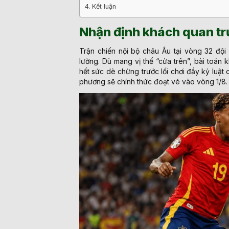
Kết luận
Nhận định khách quan tr
Trận chiến nội bộ châu Âu tại vòng 32 đ
lường. Dù mang vị thế “cửa trên”, bài toán
hết sức dè chừng trước lối chơi đầy kỷ luật
phương sẽ chính thức đoạt vé vào vòng 1/8.