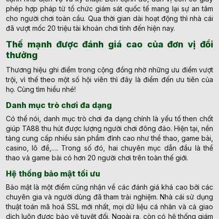
phép hợp pháp từ tổ chức giám sát quốc tế mang lại sự an tâm
cho người chơi toàn cầu. Qua thời gian dài hoạt động thì nhà cái
đã vượt mốc 20 triệu tài khoản chơi tính đến hiện nay.
Thế mạnh được đánh giá cao của đơn vị đổi
thưởng
Thương hiệu ghi điểm trong cộng đồng nhờ những ưu điểm vượt
trội, vì thế theo một số hội viên thì đây là điểm đến ưu tiên của
họ. Cùng tìm hiểu nhé!
Danh mục trò chơi đa dạng
Có thể nói, danh mục trò chơi đa dạng chính là yếu tố then chốt
giúp TA88 thu hút được lượng người chơi đông đảo. Hiện tại, nền
tảng cung cấp nhiều sản phẩm đỉnh cao như thể thao, game bài,
casino, lô đề,…. Trong số đó, hai chuyên mục dẫn đầu là thể
thao và game bài có hơn 20 người chơi trên toàn thế giới.
Hệ thống bảo mật tối ưu
Bảo mật là một điểm cũng nhận về các đánh giá khá cao bởi các
chuyên gia và người dùng đã tham trải nghiệm. Nhà cái sử dụng
thuật toán mã hoá SSL mới nhất, mọi dữ liệu cá nhân và cả giao
dịch luôn được bảo vệ tuyệt đối. Ngoài ra, còn có hệ thống giám