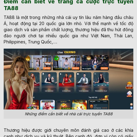
Điểm cần biết về trang cá cược trực tuyến
TA88
TA88 là một trong những nhà cái uy tín lâu năm hàng đầu châu
Á, hoạt động tại 20 quốc gia lớn nhỏ. Với thế mạnh về tốc độ
giao dịch và sản phẩm chất lượng, thương hiệu đã thu hút đông
đảo người chơi tại nhiều quốc gia như Việt Nam, Thái Lan,
Philippines, Trung Quốc,….
Những điểm cần biết về nhà cái trực tuyến TA88
Thương hiệu được giới chuyên môn đánh giá cao ở các khía
cạnh như dịch vụ và kỹ thuật. Bên cạnh đó, đơn vị còn có giấy