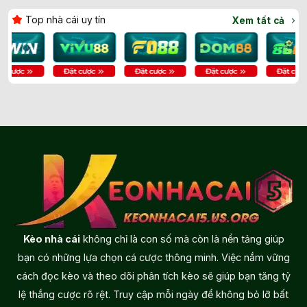
Top nhà cái uy tín
Xem tất cả
Kèo nhà cái
không chỉ là con số mà còn là nền tảng giúp
bạn có những lựa chọn cá cược thông minh. Việc nắm vững
cách đọc kèo và theo dõi phân tích kèo sẽ giúp bạn tăng tỷ
lệ thắng cược rõ rệt. Truy cập mỗi ngày để không bỏ lỡ bất