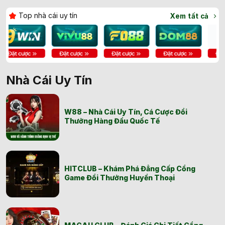
Top nhà cái uy tín
Xem tất cả
Nhà Cái Uy Tín
W88 – Nhà Cái Uy Tín, Cá Cược Đổi
Thưởng Hàng Đầu Quốc Tế
HITCLUB – Khám Phá Đẳng Cấp Cổng
Game Đổi Thưởng Huyền Thoại