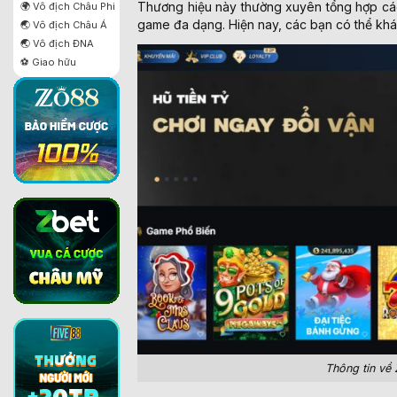
Thương hiệu này thường xuyên tổng hợp các 
🌍️️ Vô địch Châu Phi
game đa dạng. Hiện nay, các bạn có thể khá
🌏️️ Vô địch Châu Á
🌏️️ Vô địch ĐNA
⚽️️️ Giao hữu
Thông tin về 