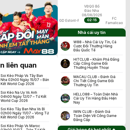
VĐQG Bồ
Đào Nha
08/08/2026
FC
02:15
GD Estoril-Praia
Famalicao
Nhà cái uy tín
W88 – Nhà Cái Uy Tín, Cá
Cược Đổi Thưởng Hàng
Đầu Quốc Tế
HITCLUB – Khám Phá Đẳng
in liên quan
Cấp Cổng Game Đổi
Thưởng Huyền Thoại
Soi Kèo Pháp Vs Tây Ban
MACAU CLUB – Đánh Giá
Nha 02h00 Ngày 15/07 – Bán
Chi Tiết Cổng Game Đổi
Kết World Cup 2026
Thưởng Uy Tín
Soi Kèo Na Uy Vs Anh
HELLO88 – Toàn Diện Nhà
04h00 Ngày 12/07 – Tứ Kết
Cái Uy Tín Hàng Đầu Hiện
World Cup 2026
Nay
Soi Kèo Tây Ban Nha Vs Bỉ
IWIN CLUB – Đánh Giá
02h00 Ngày 11/07 – Vòng Tứ
Toàn Diện Về Cổng Game
Kết World Cup 2026
Đẳng Cấp
Soi Kèo Pháp Vs Maroc
Giải bóng đá hot nhất 🔥
03h00 10/07 – Trận Tứ Kết