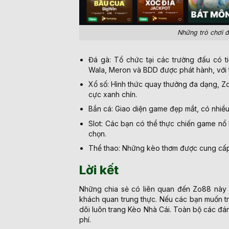
Những trò chơi đ
Đá gà: Tổ chức tại các trường đấu có ti
Wala, Meron và BDD được phát hành, với t
Xổ số: Hình thức quay thưởng đa dạng, Z
cực xanh chín.
Bắn cá: Giao diện game đẹp mắt, có nhiề
Slot: Các bạn có thể thực chiến game nổ h
chọn.
Thể thao: Những kèo thơm được cung cấp,
Lời kết
Những chia sẻ có liên quan đến Zo88 này 
khách quan trung thực. Nếu các bạn muốn trả
dõi luôn trang Kèo Nhà Cái. Toàn bộ các đá
phí.