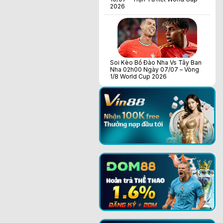
2026
Soi Kèo Bồ Đào Nha Vs Tây Ban
Nha 02h00 Ngày 07/07 – Vòng
1/8 World Cup 2026