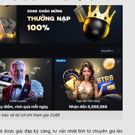
bảo vệ lợi ích khi tham gia Zo88
 được giải đáp kỹ càng, tư vấn nhiệt tình từ chuyên gia lão