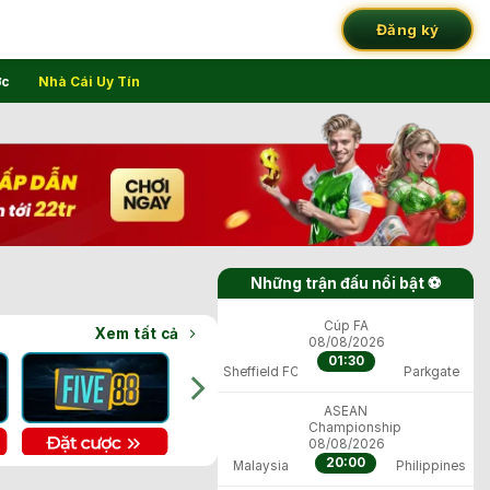
Đăng ký
ợc
Nhà Cái Uy Tín
Những trận đấu nổi bật ⚽️
Cúp FA
Xem tất cả
08/08/2026
01:30
Sheffield FC
Parkgate
ASEAN
Championship
08/08/2026
20:00
Malaysia
Philippines