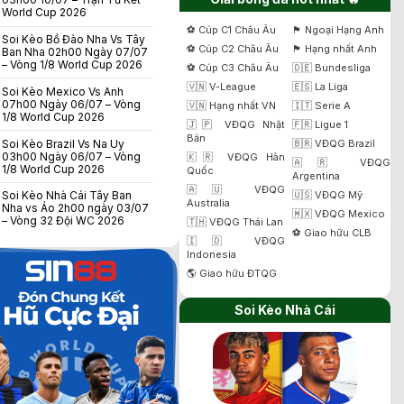
World Cup 2026
⚽️ Cúp C1 Châu Âu
🏴󠁧󠁢󠁥󠁮󠁧󠁿 Ngoại Hạng Anh
Soi Kèo Bồ Đào Nha Vs Tây
⚽️ Cúp C2 Châu Âu
🏴󠁧󠁢󠁥󠁮󠁧󠁿 Hạng nhất Anh
Ban Nha 02h00 Ngày 07/07
– Vòng 1/8 World Cup 2026
⚽️ Cúp C3 Châu Âu
🇩🇪 Bundesliga
🇻🇳 V-League
🇪🇸 La Liga
Soi Kèo Mexico Vs Anh
07h00 Ngày 06/07 – Vòng
🇻🇳 Hạng nhất VN
🇮🇹 Serie A
1/8 World Cup 2026
🇯🇵 VĐQG Nhật
🇫🇷 Ligue 1
Bản
Soi Kèo Brazil Vs Na Uy
🇧🇷 VĐQG Brazil
03h00 Ngày 06/07 – Vòng
🇰🇷 VĐQG Hàn
🇦🇷 VĐQG
1/8 World Cup 2026
Quốc
Argentina
🇦🇺 VĐQG
🇺🇸 VĐQG Mỹ
Soi Kèo Nhà Cái Tây Ban
Australia
Nha vs Áo 2h00 ngày 03/07
🇲🇽 VĐQG Mexico
– Vòng 32 Đội WC 2026
🇹🇭 VĐQG Thái Lan
⚽️ Giao hữu CLB
🇮🇩 VĐQG
Indonesia
🌎 Giao hữu ĐTQG
Soi Kèo Nhà Cái