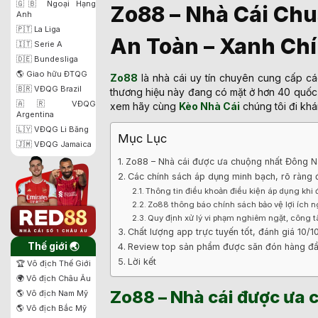
🇬🇧 Ngoại Hạng
Zo88 – Nhà Cái Chu
Anh
🇵🇹 La Liga
An Toàn – Xanh Ch
🇮🇹 Serie A
🇩🇪 Bundesliga
🌎 Giao hữu ĐTQG
Zo88
là nhà cái uy tín chuyên cung cấp các 
🇧🇷 VĐQG Brazil
thương hiệu này đang có mặt ở hơn 40 quốc g
🇦🇷 VĐQG
xem hãy cùng
Kèo Nhà Cái
chúng tôi đi khá
Argentina
🇱🇾 VĐQG Li Băng
Mục Lục
🇯🇲 VĐQG Jamaica
Zo88 – Nhà cái được ưa chuộng nhất Đông 
Các chính sách áp dụng minh bạch, rõ ràng
Thông tin điều khoản điều kiện áp dụng khi 
Zo88 thông báo chính sách bảo vệ lợi ích n
Quy định xử lý vi phạm nghiêm ngặt, công 
Chất lượng app trực tuyến tốt, đánh giá 10/1
Thế giới 🌏
Review top sản phẩm được săn đón hàng đầu 
Lời kết
🏆 Vô địch Thế Giới
🌍️ Vô địch Châu Âu
Zo88 – Nhà cái được ưa
🌎️️ Vô địch Nam Mỹ
🌎️ Vô địch Bắc Mỹ