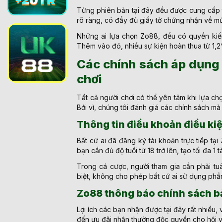
Từng phiên bản tại đây đều được cung cấp t
rõ ràng, có đầy đủ giấy tờ chứng nhận về mứ
Những ai lựa chọn Zo88, đều có quyền kiếm
Thêm vào đó, nhiều sự kiện hoàn thua từ 1,
Các chính sách áp dụng 
chơi
Tất cả người chơi có thể yên tâm khi lựa chọ
Bởi vì, chúng tôi đánh giá các chính sách mà 
Thông tin điều khoản điều ki
Bất cứ ai đã đăng ký tài khoản trực tiếp t
bạn cần đủ độ tuổi từ 18 trở lên, tạo tối đa 1
Trong cá cược, người tham gia cần phải tuâ
biệt, không cho phép bất cứ ai sử dụng phần
Zo88 thông báo chính sách bảo
Lợi ích các bạn nhận được tại đây rất nhiều, 
đến ưu đãi nhận thưởng độc quyền cho hội vi