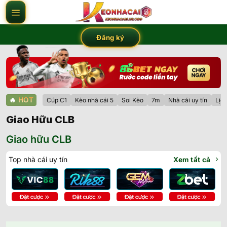
Bỏ
qua
nội
Đăng ký
dung
🔥
HOT
Cúp C1
Kèo nhà cái 5
Soi Kèo
7m
Nhà cái uy tín
Lịch
Giao Hữu CLB
Giao hữu CLB
Top nhà cái uy tín
Xem tất cả