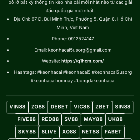
bỏ lỡ bất kỳ thông tin kèo nhà cái mới nhất nào từ các giải
đấu quốc gia mới nhất.
Địa Chỉ: 67 Đ. Bùi Minh Trực, Phường 5, Quận 8, Hồ Chí
Minh, Việt Nam
Phone: 0912524147
Email:
keonhacai5usorg@gmail.com
Website:
https://q1hcm.com/
Hashtags:
#keonhacai #keonhacai5 #keonhacai5usorg
#keonhacaihomnay #bongdakeonhacai
VIN88
ZO88
DEBET
VIC88
ZBET
SIN88
FIVE88
RED88
SV88
MAY88
UK88
SKY88
8LIVE
XO88
NET88
FABET