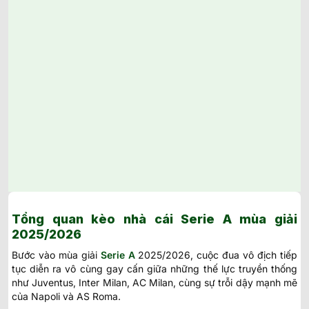
Tổng quan kèo nhà cái Serie A mùa giải
2025/2026
Bước vào mùa giải
Serie A
2025/2026, cuộc đua vô địch tiếp
tục diễn ra vô cùng gay cấn giữa những thế lực truyền thống
như Juventus, Inter Milan, AC Milan, cùng sự trỗi dậy mạnh mẽ
của Napoli và AS Roma.