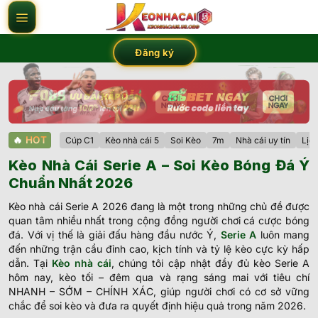
Bỏ
qua
nội
Đăng ký
dung
🔥
HOT
Cúp C1
Kèo nhà cái 5
Soi Kèo
7m
Nhà cái uy tín
Lịch
Kèo Nhà Cái Serie A – Soi Kèo Bóng Đá Ý
Chuẩn Nhất 2026
Kèo nhà cái Serie A 2026 đang là một trong những chủ đề được
quan tâm nhiều nhất trong cộng đồng người chơi cá cược bóng
đá. Với vị thế là giải đấu hàng đầu nước Ý,
Serie A
luôn mang
đến những trận cầu đỉnh cao, kịch tính và tỷ lệ kèo cực kỳ hấp
dẫn. Tại
Kèo nhà cái
, chúng tôi cập nhật đầy đủ kèo Serie A
hôm nay, kèo tối – đêm qua và rạng sáng mai với tiêu chí
NHANH – SỚM – CHÍNH XÁC, giúp người chơi có cơ sở vững
chắc để soi kèo và đưa ra quyết định hiệu quả trong năm 2026.