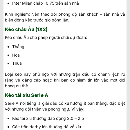
Inter Milan chấp -0.75 trên sân nhà
Kinh nghiệm: Nên theo dõi phong độ sân khách – sân nhà và
biến động kèo trước giờ bóng lăn.
Kèo châu Âu (1X2)
Kèo châu Âu cho phép người chơi dự đoán:
Thắng
Hòa
Thua
Loại kèo này phù hợp với những trận đấu có chênh lệch rõ
ràng về đẳng cấp hoặc khi bạn có niềm tin lớn vào một đội
bóng cụ thể.
Kèo tài xỉu Serie A
Serie A nổi tiếng là giải đấu có xu hướng ít bàn thắng, đặc biệt
với những đội thiên về phòng ngự. Vì vậy:
Kèo tài xỉu thường dao động 2.0 – 2.5
Các trận derby lớn thường dễ về xỉu