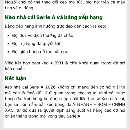
Người chơi có thể theo dõi kèo mọi lúc, mọi nơi trên cả máy
tính và di động.
Kèo nhà cái Serie A và bảng xếp hạng
Bảng xếp hạng ảnh hưởng trực tiếp đến cách ra kèo:
Đội đua vô địch thường đá chắc
Đội trụ hạng đá quyết liệt
Đội giữa bảng dễ tạo bất ngờ
Việc kết hợp xem kèo + BXH là chìa khóa quan trọng để soi
kèo chuẩn.
Kết luận
Kèo nhà cái Serie A 2026 không chỉ mang đến cơ hội giải trí
mà còn là “mỏ dữ liệu” quan trọng cho người chơi cá cược
bóng đá. Với thông tin được cập nhật liên tục tại Kèo nhà cái,
bạn sẽ luôn nắm bắt kèo bóng đá Ý NHANH – SỚM – CHÍNH
XÁC, từ đó đưa ra quyết định sáng suốt và nâng cao cơ hội
chiến thắng trong mỗi vòng đấu Serie A.