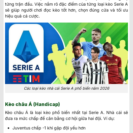
từng trận đấu. Việc nắm rõ đặc điểm của từng loại kèo Serie A
sẽ giúp người chơi đọc kèo tốt hơn, chọn đúng cửa và tối ưu
hiệu quả cá cược.
Các loại kèo nhà cái Serie A phổ biến năm 2026
Kèo châu Á (Handicap)
Kèo châu Á là loại kèo phổ biến nhất tại Serie A. Nhà cái sẽ
đưa ra mức chấp để cân bằng cơ hội giữa hai đội. Ví dụ:
Juventus chấp -1 khi gặp đội yếu hơn