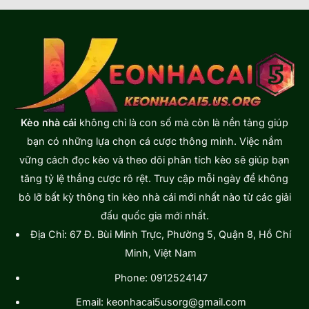
Kèo nhà cái
không chỉ là con số mà còn là nền tảng giúp
bạn có những lựa chọn cá cược thông minh. Việc nắm
vững cách đọc kèo và theo dõi phân tích kèo sẽ giúp bạn
tăng tỷ lệ thắng cược rõ rệt. Truy cập mỗi ngày để không
bỏ lỡ bất kỳ thông tin kèo nhà cái mới nhất nào từ các giải
đấu quốc gia mới nhất.
Địa Chỉ: 67 Đ. Bùi Minh Trực, Phường 5, Quận 8, Hồ Chí
Minh, Việt Nam
Phone: 0912524147
Email:
keonhacai5usorg@gmail.com