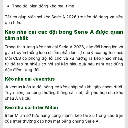
Theo dõi biến động kèo real-time
Tất cả giúp việc soi kèo Serie A 2026 trở nên dễ dàng và hiệu
quả hơn.
Kèo nhà cái các đội bóng Serie A được quan
tâm nhất
Trong thị trường kèo nhà cái Serie A 2026, các đội bóng lớn và
giàu truyền thống luôn chiếm phần lớn sự chú ý của người chơi.
Mỗi CLB có phong độ, lối chơi và xu hướng ra kèo khác nhau,
từ đó tạo ra nhiều cơ hội soi kèo hiệu quả nếu nắm bắt đúng
đặc điểm từng đội.
Kèo nhà cái Juventus
Juventus luôn là đội bóng có kèo chấp sâu khi gặp nhóm dưới.
Tuy nhiên, họ cũng thường thắng sát nút, rất phù hợp cho kèo
châu Á và xỉu.
Kèo nhà cái Inter Milan
Inter Milan sở hữu hàng công mạnh, kèo tài xỉu trong các trận
của Inter thường cao hơn mặt bằng chung Serie A.