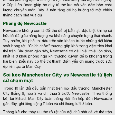
ở Cúp Liên Đoàn giúp họ duy trì thể lực mà vẫn đảm bảo chất
lượng chuyên môn. Đây là nền tảng để họ hướng tới một chiến
thắng cách biệt vừa đủ.
Phong độ Newcastle
Newcastle không còn là đối thủ dễ bị bắt nạt, đặc biệt khi họ sở
hữu lối đá giàu năng lượng và khả năng chuyển trạng thái nhanh.
Tuy nhiên, khi phải thi đấu trên sân khách trước những đội kiểm
soát bóng tốt, “Chích chòe” thường gặp khó trong việc triển khai
thế trận. Giai đoạn gần đây, Newcastle có dấu hiệu thiếu ổn định,
nhất là ở khâu phòng ngự khi thường xuyên để lộ khoảng trống
hai biên. Điều này có thể trở thành điểm yếu chí mạng trước sức
ép liên tục từ Man City.
Soi kèo Manchester City vs Newcastle từ lịch
sử chạm mặt
Trong 10 lần đối đầu gần nhất trên mọi đấu trường, Manchester
City thắng 6, hòa 2 và chỉ thua 2 trước Newcastle. Theo thống
kê, tại Etihad, Man City toàn thắng 4/5 lần tiếp đón Newcastle
gần đây, ghi tổng cộng 11 bàn và chỉ thủng lưới 3 bàn.
Thống kê cho thấy ưu thế rõ rệt của đội chủ nhà cả về thế trận