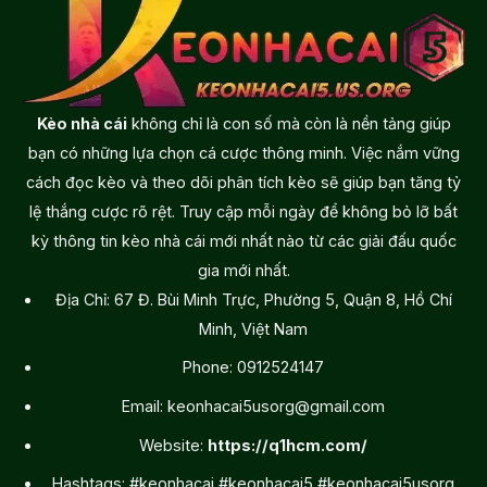
Kèo nhà cái
không chỉ là con số mà còn là nền tảng giúp
bạn có những lựa chọn cá cược thông minh. Việc nắm vững
cách đọc kèo và theo dõi phân tích kèo sẽ giúp bạn tăng tỷ
lệ thắng cược rõ rệt. Truy cập mỗi ngày để không bỏ lỡ bất
kỳ thông tin kèo nhà cái mới nhất nào từ các giải đấu quốc
gia mới nhất.
Địa Chỉ: 67 Đ. Bùi Minh Trực, Phường 5, Quận 8, Hồ Chí
Minh, Việt Nam
Phone: 0912524147
Email:
keonhacai5usorg@gmail.com
Website:
https://q1hcm.com/
Hashtags:
#keonhacai #keonhacai5 #keonhacai5usorg