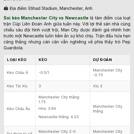
🏟️ Địa điểm: Etihad Stadium, Manchester, Anh
Soi kèo Manchester City vs Newcastle
là tâm điểm của loạt
trận Cúp Liên Đoàn Anh giữa tuần này. Với lợi thế sân nhà cùng
chiều sâu đội hình vượt trội, Man City được đánh giá nhỉnh hơn
trước một Newcastle luôn tiềm ẩn sự khó chịu. Trận đấu hứa hẹn
căng thẳng nhưng cán cân vẫn nghiêng về phía thầy trò Pep
Guardiola.
LOẠI KÈO
KÈO
DỰ ĐOÁN
Manchester City
Kèo Châu Á
-0.5/1
-0.75
Kèo Tài Xỉu
3
Xỉu 3
Manchester City thắng:
1.75
Manchester City
Hòa: 3.94
Kèo Châu Âu
thắng
Newcastle thắng: 4.23
Manchester City 2-0
Manchester City
Dự đoán tỷ số