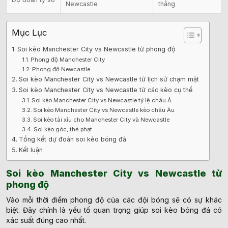
Newcastle
thắng
Mục Lục
Soi kèo Manchester City vs Newcastle từ phong độ
Phong độ Manchester City
Phong độ Newcastle
Soi kèo Manchester City vs Newcastle từ lịch sử chạm mặt
Soi kèo Manchester City vs Newcastle từ các kèo cụ thể
Soi kèo Manchester City vs Newcastle tỷ lệ châu Á
Soi kèo Manchester City vs Newcastle kèo châu Âu
Soi kèo tài xỉu cho Manchester City và Newcastle
Soi kèo góc, thẻ phạt
Tổng kết dự đoán soi kèo bóng đá
Kết luận
Soi kèo Manchester City vs Newcastle từ
phong độ
Vào mỗi thời điểm phong độ của các đội bóng sẽ có sự khác
biệt. Đây chính là yếu tố quan trọng giúp soi kèo bóng đá có
xác suất đúng cao nhất.